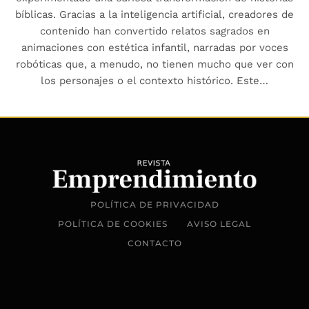
bíblicas. Gracias a la inteligencia artificial, creadores de
contenido han convertido relatos sagrados en
animaciones con estética infantil, narradas por voces
robóticas que, a menudo, no tienen mucho que ver con
los personajes o el contexto histórico. Este…
POLÍTICA DE PRIVACIDAD
POLÍTICA DE COOKIES
AVISO LEGAL
CONTACTO