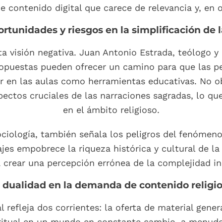
de contenido digital que carece de relevancia y, en 
rtunidades y riesgos en la simplificación de l
 visión negativa. Juan Antonio Estrada, teólogo y 
opuestas pueden ofrecer un camino para que las per
r en las aulas como herramientas educativas. No obs
pectos cruciales de las narraciones sagradas, lo qu
en el ámbito religioso.
ociología, también señala los peligros del fenóme
es empobrece la riqueza histórica y cultural de la 
a crear una percepción errónea de la complejidad i
 dualidad en la demanda de contenido religi
al refleja dos corrientes: la oferta de material g
ritual en un mundo en constante cambio, a menudo 