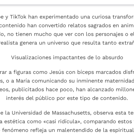
be y TikTok han experimentado una curiosa transfor
de contenido han convertido relatos sagrados en anim
o, no tienen mucho que ver con los personajes o el
realista genera un universo que resulta tanto extr
Visualizaciones impactantes de lo absurdo
rar a figuras como Jesús con bíceps marcados disfr
os, o a María comunicando su inminente maternida
eos, publicitados hace poco, han alcanzado millones
interés del público por este tipo de contenido.
, de la Universidad de Massachusetts, observa esta t
 la estética como «casi ridícula», comparando esto
e fenómeno refleja un malentendido de la espiritua