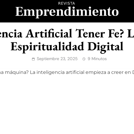
evista Emprendimient
encia Artificial Tener Fe? 
Espiritualidad Digital
Septiembre 23, 2025
9 Minutos