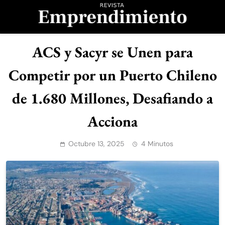
Saltar
al
contenido
Revista
ACS y Sacyr se Unen para
Emprendimiento
Competir por un Puerto Chileno
de 1.680 Millones, Desafiando a
Acciona
Octubre 13, 2025
4 Minutos