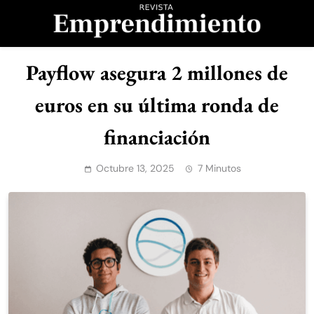
Saltar
al
contenido
Revista
Payflow asegura 2 millones de
Emprendimiento
euros en su última ronda de
financiación
Octubre 13, 2025
7 Minutos