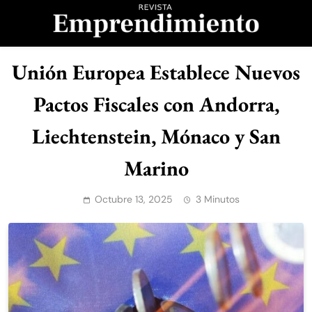
Saltar
al
contenido
Revista
Unión Europea Establece Nuevos
Emprendimiento
Pactos Fiscales con Andorra,
Liechtenstein, Mónaco y San
Marino
Octubre 13, 2025
3 Minutos