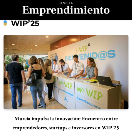
Saltar
al
contenido
Revista
WIP’25
Emprendimiento
Murcia impulsa la innovación: Encuentro entre
emprendedores, startups e inversores en WIP’25