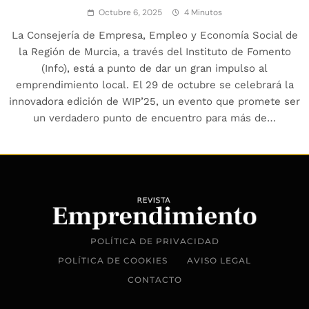
Octubre 6, 2025
4 Minutos
La Consejería de Empresa, Empleo y Economía Social de
la Región de Murcia, a través del Instituto de Fomento
(Info), está a punto de dar un gran impulso al
emprendimiento local. El 29 de octubre se celebrará la
innovadora edición de WIP’25, un evento que promete ser
un verdadero punto de encuentro para más de…
POLÍTICA DE PRIVACIDAD
POLÍTICA DE COOKIES
AVISO LEGAL
CONTACTO