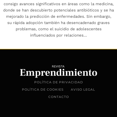
consigo avances significativos en áreas como la medicina,
donde se han descubierto potenciales antibióticos y se ha
mejorado la predicción de enfermedades. Sin embargo,
su rápida adopción también ha desencadenado graves
problemas, como el suicidio de adolescentes
influenciados por relaciones…
POLÍTICA DE PRIVACIDAD
POLÍTICA DE COOKIES
AVISO LEGAL
CONTACTO