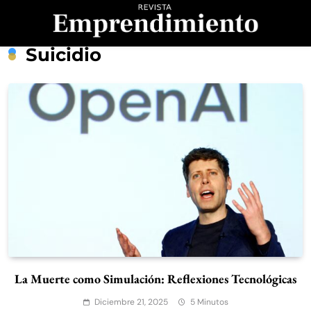
Saltar
al
contenido
Revista
Suicidio
Emprendimiento
La Muerte como Simulación: Reflexiones Tecnológicas
Diciembre 21, 2025
5 Minutos