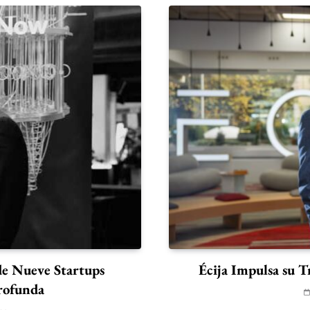
de Nueve Startups
Écija Impulsa su T
rofunda