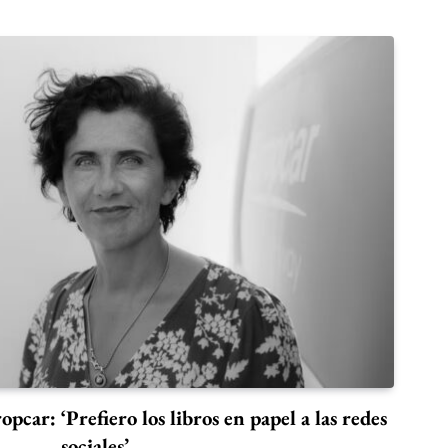
pcar: ‘Prefiero los libros en papel a las redes
sociales’