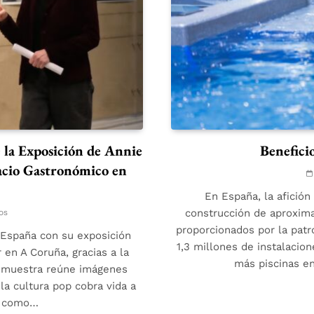
 la Exposición de Annie
Benefici
acio Gastronómico en
En España, la afición
os
construcción de aproxima
proporcionados por la pat
n España con su exposición
1,3 millones de instalacio
en A Coruña, gracias a la
más piscinas e
ta muestra reúne imágenes
la cultura pop cobra vida a
as como…