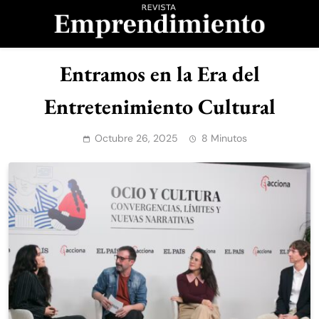
Saltar
al
contenido
Revista
Entramos en la Era del
Emprendimiento
Entretenimiento Cultural
Octubre 26, 2025
8 Minutos