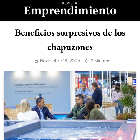
Saltar
al
contenido
Revista
Beneficios sorpresivos de los
Emprendimiento
chapuzones
Noviembre 16, 2025
2 Minutos