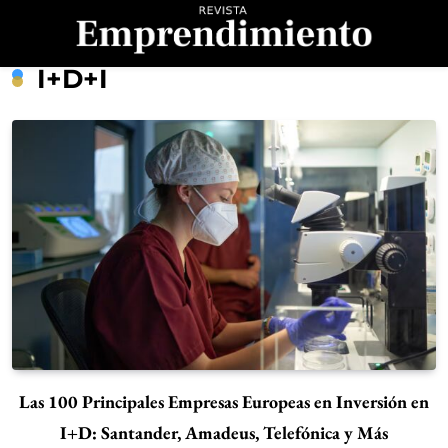
Saltar
al
contenido
Revista
I+d+i
Emprendimiento
Las 100 Principales Empresas Europeas en Inversión en
I+D: Santander, Amadeus, Telefónica y Más