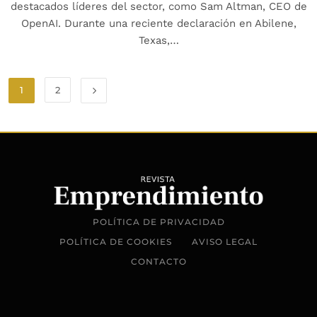
destacados líderes del sector, como Sam Altman, CEO de
OpenAI. Durante una reciente declaración en Abilene,
Texas,…
1
2
POLÍTICA DE PRIVACIDAD
POLÍTICA DE COOKIES
AVISO LEGAL
CONTACTO