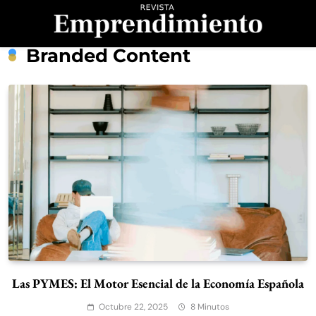
Saltar
al
contenido
Revista
Branded Content
Emprendimiento
Las PYMES: El Motor Esencial de la Economía Española
Octubre 22, 2025
8 Minutos