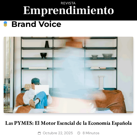
Saltar
al
contenido
Revista
Brand Voice
Emprendimiento
Las PYMES: El Motor Esencial de la Economía Española
Octubre 22, 2025
8 Minutos