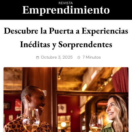
Saltar
al
contenido
Revista
Descubre la Puerta a Experiencias
Emprendimiento
Inéditas y Sorprendentes
Octubre 3, 2025
7 Minutos