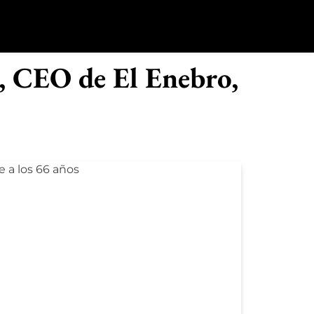
o
z, CEO de El Enebro,