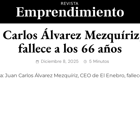
evista Emprendimient
n Carlos Álvarez Mezquíri
fallece a los 66 años
Diciembre 8, 2025
5 Minutos