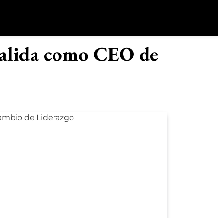
o
 salida como CEO de