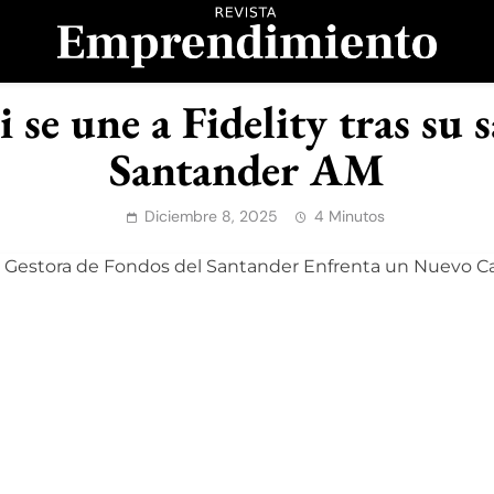
evista Emprendimient
 se une a Fidelity tras su
Santander AM
Diciembre 8, 2025
4 Minutos