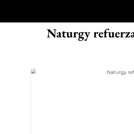
Saltar
al
contenido
R
Naturgy refuerza 