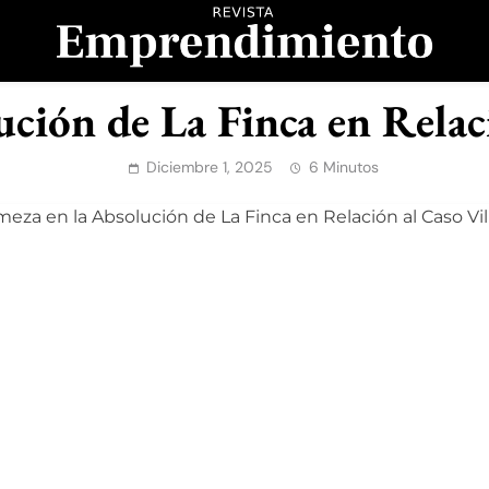
evista Emprendimient
ución de La Finca en Relaci
Diciembre 1, 2025
6 Minutos