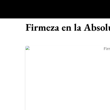
Saltar
al
contenido
R
Firmeza en la Absol