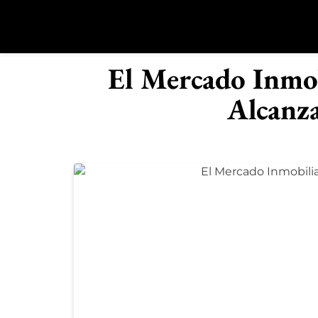
Saltar
al
contenido
R
El Mercado Inmob
Alcanza