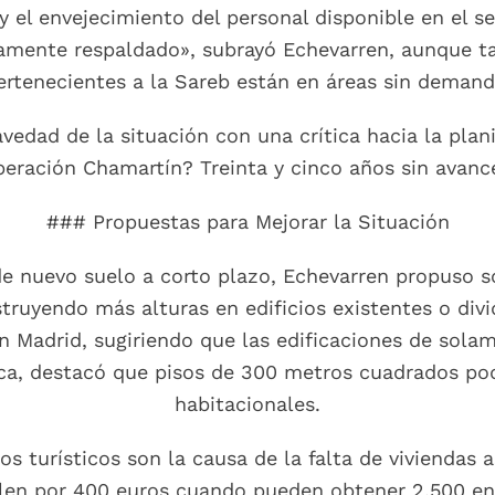
 el envejecimiento del personal disponible en el se
liamente respaldado», subrayó Echevarren, aunque 
ertenecientes a la Sareb están en áreas sin demand
avedad de la situación con una crítica hacia la plan
eración Chamartín? Treinta y cinco años sin avance
### Propuestas para Mejorar la Situación
de nuevo suelo a corto plazo, Echevarren propuso 
struyendo más alturas en edificios existentes o div
en Madrid, sugiriendo que las edificaciones de sola
nca, destacó que pisos de 300 metros cuadrados po
habitacionales.
os turísticos son la causa de la falta de viviendas
uilen por 400 euros cuando pueden obtener 2.500 en 