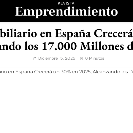
evista Emprendimient
iliario en España Crecer
ndo los 17.000 Millones 
Diciembre 15, 2025
6 Minutos