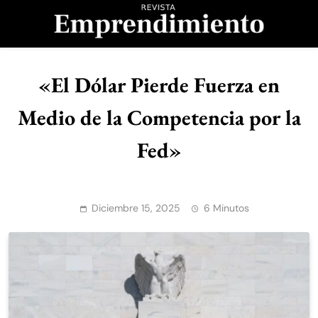
Saltar
al
contenido
Revista
Emprendimiento
«El Dólar Pierde Fuerza en
Medio de la Competencia por la
Fed»
Diciembre 15, 2025
6 Minutos