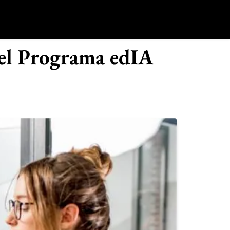
o
a el Programa edIA