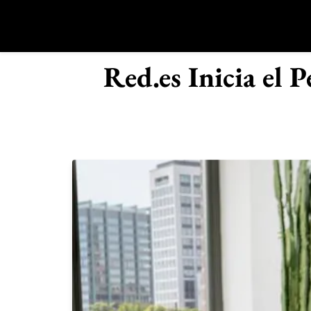
Saltar
al
contenido
R
Red.es Inicia el 