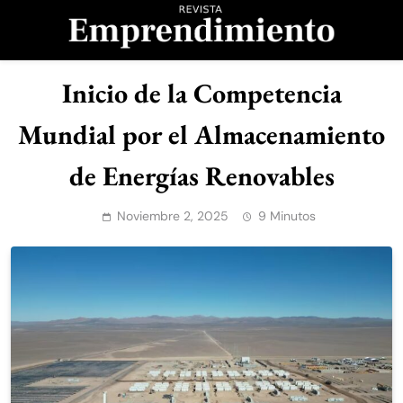
Saltar
al
contenido
Revista
Inicio de la Competencia
Emprendimiento
Mundial por el Almacenamiento
de Energías Renovables
Noviembre 2, 2025
9 Minutos