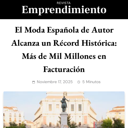
Saltar
al
contenido
Revista
El Moda Española de Autor
Emprendimiento
Alcanza un Récord Histórica:
Más de Mil Millones en
Facturación
Noviembre 17, 2025
5 Minutos