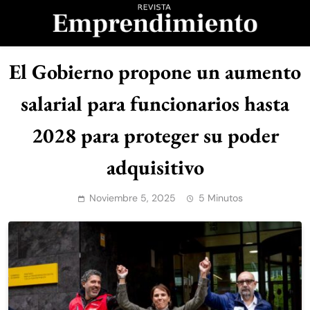
Saltar
al
contenido
Revista
El Gobierno propone un aumento
Emprendimiento
salarial para funcionarios hasta
2028 para proteger su poder
adquisitivo
Noviembre 5, 2025
5 Minutos