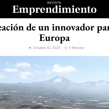
evista Emprendimient
creación de un innovador pa
Europa
Octubre 10, 2025
5 Minutos