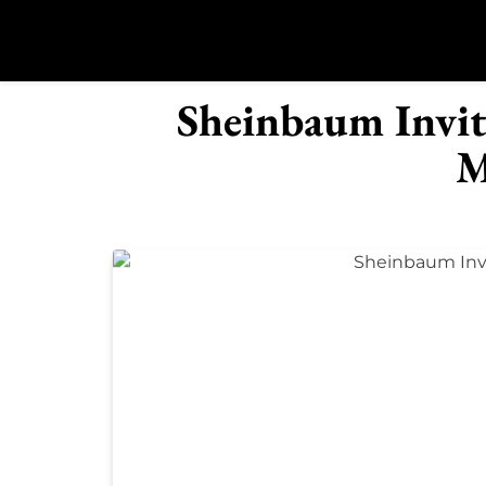
Saltar
al
contenido
R
Sheinbaum Invit
M