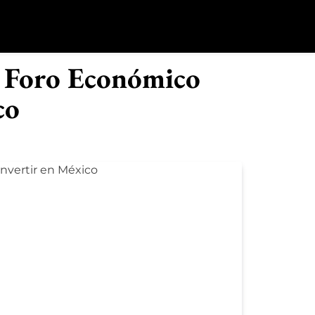
o
l Foro Económico
co