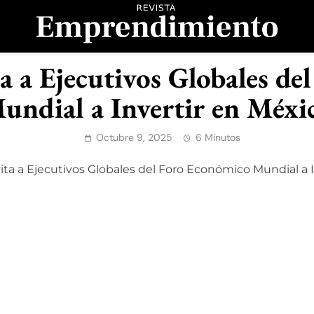
evista Emprendimient
a a Ejecutivos Globales de
undial a Invertir en Méxi
Octubre 9, 2025
6 Minutos