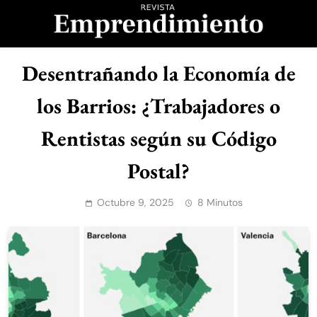
Saltar
al
contenido
Revista
Desentrañando la Economía de
Emprendimiento
los Barrios: ¿Trabajadores o
Rentistas según su Código
Postal?
Octubre 9, 2025
8 Minutos