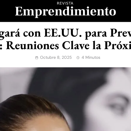
evista Emprendimient
ará con EE.UU. para Prev
 Reuniones Clave la Pró
Octubre 8, 2025
4 Minutos