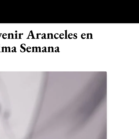
o
enir Aranceles en
xima Semana