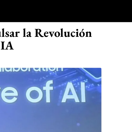
o
sar la Revolución
 IA