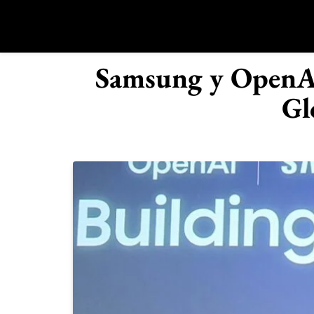
Saltar
al
contenido
R
Samsung y OpenAI
Gl