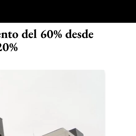
o
nto del 60% desde
 20%