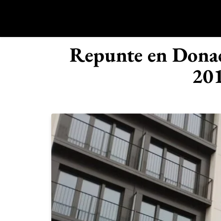
Saltar
al
contenido
R
Repunte en Donac
201