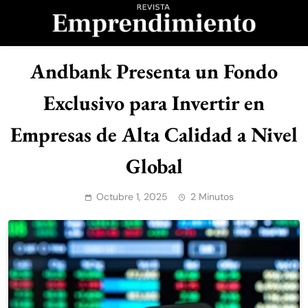
Saltar
al
contenido
Revista
Andbank Presenta un Fondo
Emprendimiento
Exclusivo para Invertir en
Empresas de Alta Calidad a Nivel
Global
Octubre 1, 2025
2 Minutos