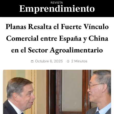
Saltar
al
contenido
Revista
Planas Resalta el Fuerte Vínculo
Emprendimiento
Comercial entre España y China
en el Sector Agroalimentario
Octubre 6, 2025
2 Minutos