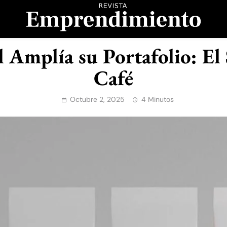
evista Emprendimient
Amplía su Portafolio: El 
Café
Octubre 2, 2025
4 Minutos