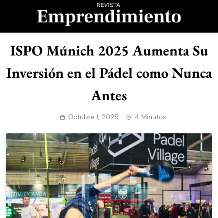
Saltar
al
contenido
Revista
ISPO Múnich 2025 Aumenta Su
Emprendimiento
Inversión en el Pádel como Nunca
Antes
Octubre 1, 2025
4 Minutos