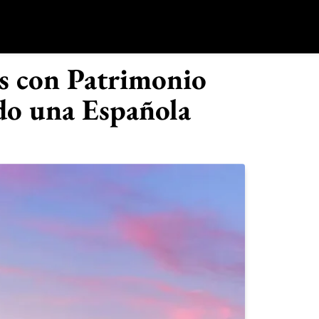
o
s con Patrimonio
do una Española