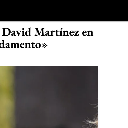
o
 David Martínez en
ndamento»