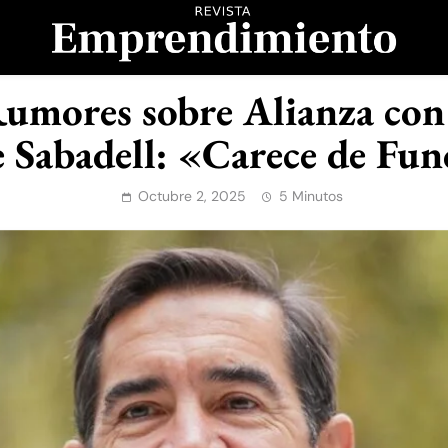
evista Emprendimient
mores sobre Alianza con
e Sabadell: «Carece de Fu
Octubre 2, 2025
5 Minutos