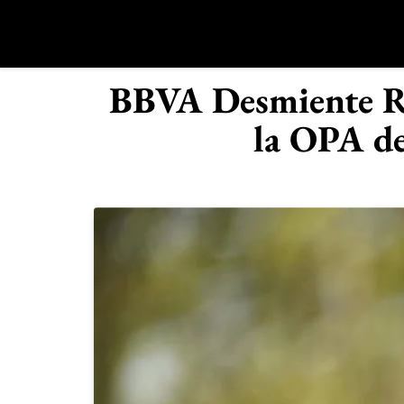
Saltar
al
contenido
R
BBVA Desmiente Ru
la OPA d