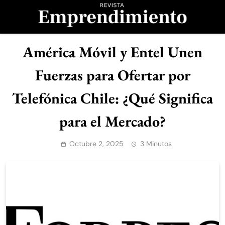
Saltar
al
contenido
Revista
América Móvil y Entel Unen
Emprendimiento
Fuerzas para Ofertar por
Telefónica Chile: ¿Qué Significa
para el Mercado?
Octubre 2, 2025
3 Minutos