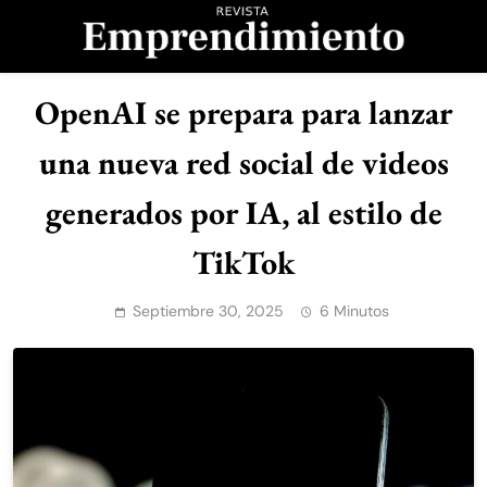
Saltar
al
contenido
Revista
OpenAI se prepara para lanzar
Emprendimiento
una nueva red social de videos
generados por IA, al estilo de
TikTok
Septiembre 30, 2025
6 Minutos