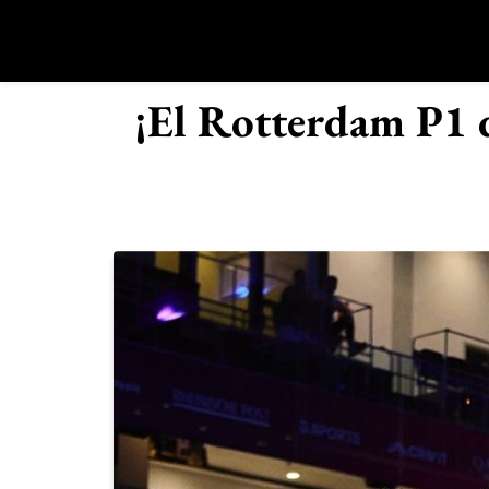
Saltar
al
contenido
R
¡El Rotterdam P1 d