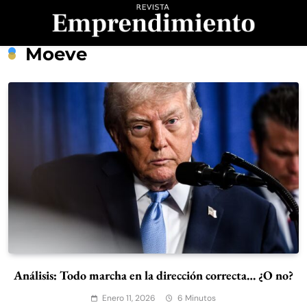
Saltar
al
contenido
Revista
Moeve
Emprendimiento
Análisis: Todo marcha en la dirección correcta… ¿O no?
Enero 11, 2026
6 Minutos