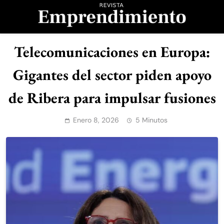
Saltar
al
contenido
Revista
Telecomunicaciones en Europa:
Emprendimiento
Gigantes del sector piden apoyo
de Ribera para impulsar fusiones
Enero 8, 2026
5 Minutos