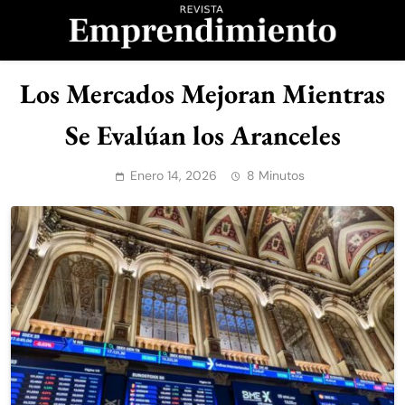
Saltar
al
contenido
Revista
Los Mercados Mejoran Mientras
Emprendimiento
Se Evalúan los Aranceles
Enero 14, 2026
8 Minutos