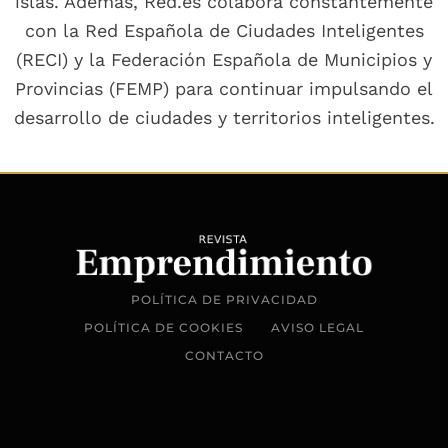
islas. Además, Red.es colabora constantemente
con la Red Española de Ciudades Inteligentes
(RECI) y la Federación Española de Municipios y
Provincias (FEMP) para continuar impulsando el
desarrollo de ciudades y territorios inteligentes.
POLÍTICA DE PRIVACIDAD
POLÍTICA DE COOKIES
AVISO LEGAL
CONTACTO