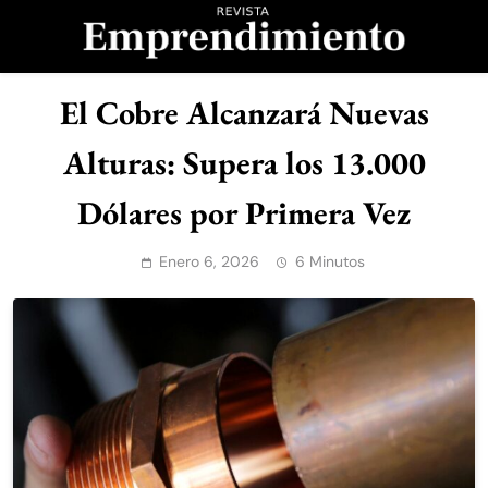
Saltar
al
contenido
Revista
El Cobre Alcanzará Nuevas
Emprendimiento
Alturas: Supera los 13.000
Dólares por Primera Vez
Enero 6, 2026
6 Minutos