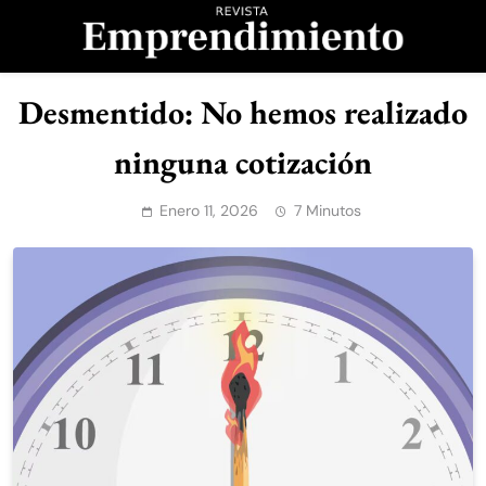
Saltar
al
contenido
Revista
Desmentido: No hemos realizado
Emprendimiento
ninguna cotización
Enero 11, 2026
7 Minutos