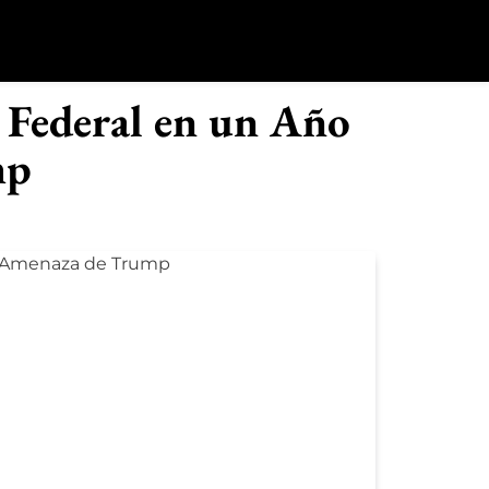
o
a Federal en un Año
mp