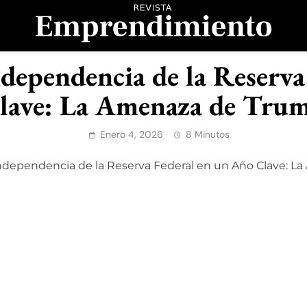
evista Emprendimient
ndependencia de la Reserv
lave: La Amenaza de Tru
Enero 4, 2026
8 Minutos