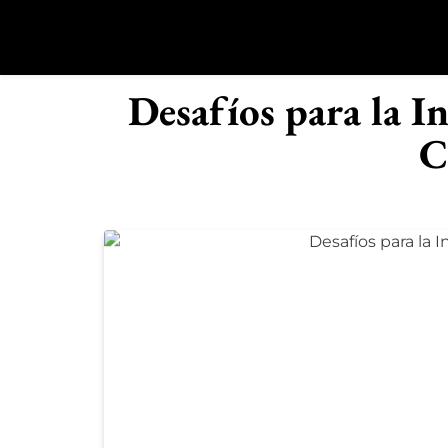
Saltar
al
contenido
R
Desafíos para la I
C