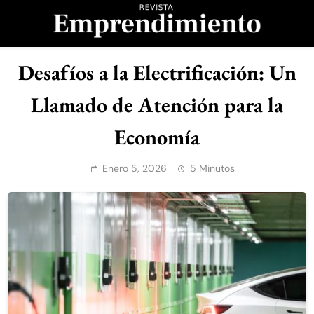
Saltar
al
contenido
Revista
Desafíos a la Electrificación: Un
Emprendimiento
Llamado de Atención para la
Economía
Enero 5, 2026
5 Minutos