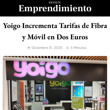
Saltar
al
contenido
Revista
Yoigo Incrementa Tarifas de Fibra
Emprendimiento
y Móvil en Dos Euros
Diciembre 15, 2025
5 Minutos