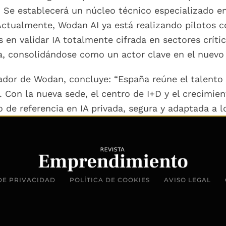
 Se establecerá un núcleo técnico especializado en
Actualmente, Wodan AI ya está realizando pilotos c
s en validar IA totalmente cifrada en sectores críti
a, consolidándose como un actor clave en el nuevo
dor de Wodan, concluye: “España reúne el talento 
a. Con la nueva sede, el centro de I+D y el crecimi
 de referencia en IA privada, segura y adaptada a l
DE PRIVACIDAD
POLÍTICA DE COOKIES
AVISO LEGAL