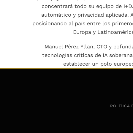
concentrará todo su equipo de I+D.
automático y privacidad aplicada. 
posicionando al país entre los primero
Europa y Latinoaméric
Manuel Pérez Yllan, CTO y cofunda
tecnologías críticas de IA soberan
establecer un polo europeo
POLÍTICA 