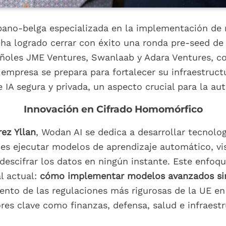
ano-belga especializada en la implementación de mo
ha logrado cerrar con éxito una ronda pre-seed d
añoles JME Ventures, Swanlaab y Adara Ventures, con
a empresa se prepara para fortalecer su infraestruc
 IA segura y privada, un aspecto crucial para la au
Innovación en Cifrado Homomórfico
ez Yllan
, Wodan AI se dedica a desarrollar tecnolo
nes ejecutar modelos de aprendizaje automático, v
 descifrar los datos en ningún instante. Este enfoq
al actual:
cómo implementar modelos avanzados sin 
nto de las regulaciones más rigurosas de la UE en
res clave como finanzas, defensa, salud e infraestr